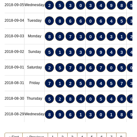
2018-09-05
Wednesday
2
5
3
0
3
4
9
8
5
2018-09-04
Tuesday
0
8
6
6
0
6
4
5
3
2018-09-03
Monday
8
0
7
3
0
4
3
1
2
2018-09-02
Sunday
5
1
3
3
9
9
4
3
4
2018-09-01
Saturday
2
5
7
8
6
7
0
5
0
2018-08-31
Friday
7
1
2
5
8
4
5
7
3
2018-08-30
Thursday
5
2
8
4
0
5
4
6
6
2018-08-29
Wednesday
8
9
6
1
3
0
1
8
9