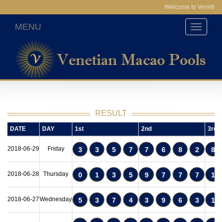
Welcome to Venetian M
MENU
Toggle
navigatio
RESULT
DATE
DAY
1st
2nd
3rd
2018-06-29
Friday
3
3
5
7
7
6
8
2
8
2018-06-28
Thursday
0
1
3
5
9
7
7
7
1
2018-06-27
Wednesday
5
3
7
4
3
9
6
3
1