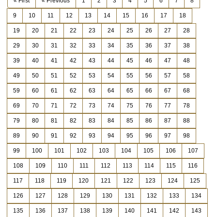
« First
« Previous
1
2
3
4
5
6
7
8
9
10
11
12
13
14
15
16
17
18
19
20
21
22
23
24
25
26
27
28
29
30
31
32
33
34
35
36
37
38
39
40
41
42
43
44
45
46
47
48
49
50
51
52
53
54
55
56
57
58
59
60
61
62
63
64
65
66
67
68
69
70
71
72
73
74
75
76
77
78
79
80
81
82
83
84
85
86
87
88
89
90
91
92
93
94
95
96
97
98
99
100
101
102
103
104
105
106
107
108
109
110
111
112
113
114
115
116
117
118
119
120
121
122
123
124
125
126
127
128
129
130
131
132
133
134
135
136
137
138
139
140
141
142
143